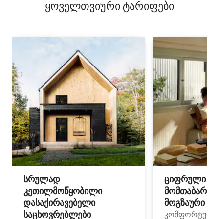
ყოველთვიური ტარიფები
სრულად
ციფრული
კეთილმოწყობილი
მომთაბარეებ
დასაქირავებელი
მოგზაური სპ
საცხოვრებლები
კომფორტული