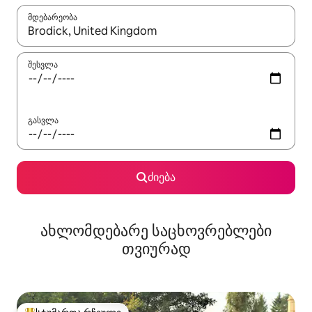
მდებარეობა
როცა შედეგები ხელმისაწვდომი გახდება, ნავიგაციისთვის გამ
შესვლა
გასვლა
ძიება
ახლომდებარე საცხოვრებლები
თვიურად