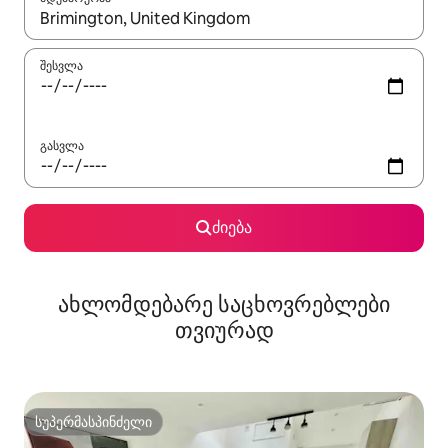
როცა შედეგები ხელმისაწვდომი გახდება, ნავიგაციისთვის გამ
შესვლა
გასვლა
ძიება
ახლომდებარე საცხოვრებლები
თვიურად
სუპერმასპინძელი
სუპერმასპინძელი