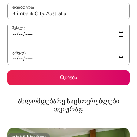
მდებარეობა
როცა შედეგები ხელმისაწვდომი გახდება, ნავიგაციისთვის გამ
შესვლა
გასვლა
ძიება
ახლომდებარე საცხოვრებლები
თვიურად