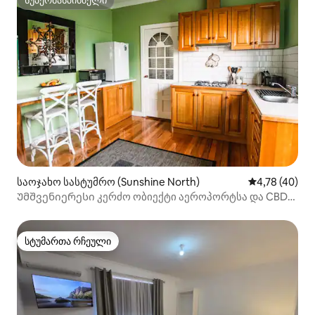
სუპერმასპინძელი
სუპერმასპინძელი
საოჯახო სასტუმრო (Sunshine North)
საშუალო შეფ
4,78 (40)
Უმშვენიერესი კერძო ობიექტი აეროპორტსა და CBD-ს
შორის
სტუმართა რჩეული
სტუმართა რჩეული