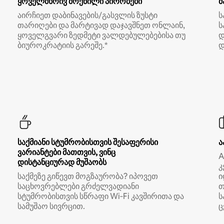
ყოველმხრივ მოქნილი პირობები
მ
აირჩიეთ დაბინავების/გასვლის ზუსტი
ს
თარიღები და მარტივად დაჯავშნეთ ონლაინ,
ს
ყოველგვარი ზედმეტი ვალდებულებებისა თუ
დ
ბიუროკრატიის გარეშე.*
დ
საქმიანი სტუმრობისთვის შესაფერისი
ა
ვარიანტები მათთვის, ვინც
A
დისტანციურად მუშაობს
კ
საქმეზე გიწევთ მოგზაურობა? იპოვეთ
ი
საცხოვრებლები გრძელვადიანი
თ
სტუმრობისთვის სწრაფი Wi‑Fi კავშირითა და
ს
სამუშაო სივრცით.
ც