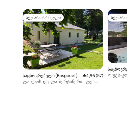
სტუმართა რჩეული
სტუმარ
სტუმართა რჩეული
სტუმარ
საცხოვრე
Ლუქს-კლ
საცხოვრებელი (Bosgouet)
საშუალო შეფასებაა 5
4,96 (57)
აუზითა 
ლა-ლოს-დე-ლა-ბერტინერი - ლეს
გბელინსი