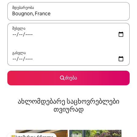
მდებარეობა
როცა შედეგები ხელმისაწვდომი გახდება, ნავიგაციისთვის გამ
შესვლა
გასვლა
ძიება
ახლომდებარე საცხოვრებლები
თვიურად