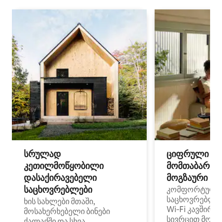
სრულად
ციფრული
კეთილმოწყობილი
მომთაბარეებ
დასაქირავებელი
მოგზაური სპ
საცხოვრებლები
კომფორტული
საცხოვრებლე
ხის სახლები მთაში,
Wi‑Fi კავშირი
მოსახერხებელი ბინები
სივრცით მობი
ქალაქში და სხვა