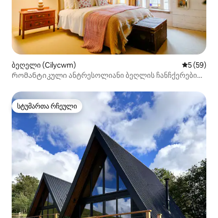
ბეღელი (Cilycwm)
საშუალო შ
5 (59)
Რომანტიკული ანტრესოლიანი ბეღლის ჩანჩქერები
და მყინვარწვერის ტბები
სტუმართა რჩეული
სტუმართა რჩეული