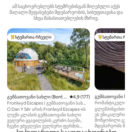
ამ საცხოვრებლებს სტუმრებისგან მიღებული აქვს
მაღალი შეფასებები მდებარეობის, სისუფთავისა და
სხვა მახასიათებლების მხრივ.
სტუმართა რჩეული
სტუმართა რჩე
სტუმართა რჩეული მოწინავე ვარიანტი
სტუმართა რჩეული
გუმბათოვანი სახ
გუმბათოვანი სახლი (Bont D
საშუალო შეფასებაა 5‑დან 4,
4,9 (177)
wen)
olgadfan)
რომანტიკული გ
Fronlwyd Escapes | გუმბათოვანი სახლი
განსაცვიფრებელ
ვარსკვლავების დასაკვირვებლად და
გლემპინგისთვის
O Dan Y Sêr არის Fronlwyd Escapes‑ის
ჯაკუზი
ეს უნიკალური, 
ლუქს‑კლასის გუმბათოვანი სახლი
მოწყობილი გუმბ
ველური ყვავილების კერძო ბაღში,
მდებარეობს მშვ
ჩვენი უძველესი უელსური ფერმის
ადგილას, მეზობლ
სახლის გვერდით, საიდანაც