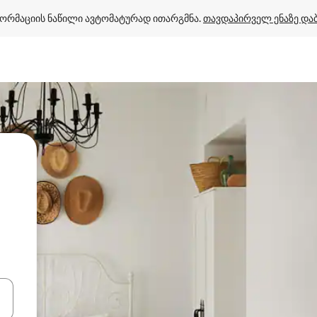
ორმაციის ნაწილი ავტომატურად ითარგმნა. 
თავდაპირველ ენაზე და
ციისთვის გამოიყენეთ კლავიშები ზემოთ/ქვემოთ მიმართული ისრებით 