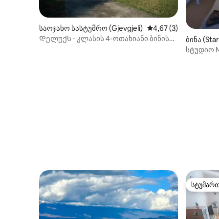
საოჯახო სასტუმრო (Gjevgjeli)
საშუალო შეფასებაა 
4,67 (3)
Დელუქს ‑ კლასის 4-ოთახიანი ბინის
ბინა (Star
აუზი
სტუდიო 
ტონი
სტუმარ
სტუმარ