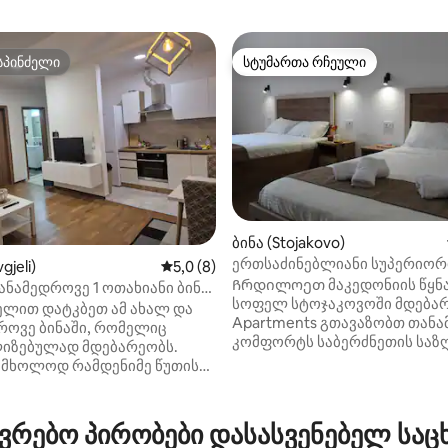
სპინძელი
სტუმართა რჩეული
სპინძელი
სტუმართა რჩეული
ბინა (Stojakovo)
ერთსაძინებლიანი სუპერიორ
gjeli)
საშუალო შეფასებაა 5‑დან 5,0, 8 მიმოხ
5,0 (8)
აპარტამენტი
Ჩრდილოეთ მაკედონიის წყნ
ნამედროვე 1 ოთახიანი ბინა
სოფელ სტოჯაკოვოში მდებარე
არკირების ადგილით
ელით დატკბეთ ამ ახალ და
‑დან 4,94, 51 მიმოხილვა
Apartments გთავაზობთ თან
როვე ბინაში, რომელიც
კომფორტს საბერძნეთის საზ
იზებულად მდებარეობს.
რამდენიმე წუთის სავალზე. ბ
 მხოლოდ რამდენიმე წუთის
გარშემორტყმული და ლეკავე
 შეგიძლიათ იპოვოთ
პოპულაციით ცნობილი ახალი
ი საყოფაცხოვრებო
არამწეველთა ბინები იდეალ
: სუპერმარკეტები,
რებო პირობები დასასვენებელ საც
გზად გაჩერებისთვის, ოჯახებ
ბი, ყავახანები, აფთიაქები