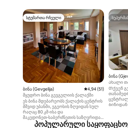
სტუმართა რჩეული
სუპერმა
სტუმართა რჩეული
სუპერმა
ბინა (Gjev
Ახალი თა
უფასო პ
Თქვენ გ
ბინა (Gevgelija)
საშუალო შეფასებაა 5
4,94 (51)
თანამედ
მყუდრო ბინა გევგელიის ქალაქში
ცენტრალ
ეს ბინა მდებარეობს ქალაქის ცენტრის
Ბინიდან
მშვიდ უბანში, ეგეოსის ზღვიდან სულ
სავალზე
რაღაც 80 კმ‑ისა და
ძირითად
მაკედონეთ‑საბერძნეთის საზღვრიდან
პირობები
პოპულარული საყოფაცხოვ
2 კმ‑ის მოშორებით. არის
რესტორნე