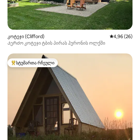
კოტეჯი (Clifford)
საშუალო შეფა
4,96 (26)
Კერძო კოტეჯი ტბის პირას ჰურონის ოლქში
სტუმართა რჩეული
სტუმართა რჩეული მოწინავე ვარიანტი