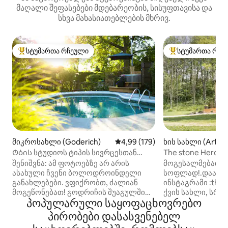
მაღალი შეფასებები მდებარეობის, სისუფთავისა და
სხვა მახასიათებლების მხრივ.
სტუმართა რჩეული
სტუმართა რჩე
სტუმართა რჩეული მოწინავე ვარიანტი
სტუმართა რჩეული
მიკროსახლი (Goderich)
საშუალო შეფასებაა 5‑დან 4,9
4,99 (179)
ხის სახლი (Arthu
Ტბის სტუდიოს ტიპის სივრცესთან
The stone Heron
ერთად/ ბაღები და ჰიდრომასაჟიანი
შენიშვნა: ამ ფოტოებზე არ არის
მოგესალმებათ S
აუზი/აუზი
ასახული ჩვენი ბოლოდროინდელი
სოფლად!.დაათვ
განახლებები. ვფიქრობთ, ძალიან
ინსტაგრამი :thes
მოგეწონებათ! გოდრიჩის შუაგულში
ქვის სახლი, სრ
პოპულარული საყოფაცხოვრებო
მდებარე ამ დამამახსოვრებელ
დიდი მთავარი სა
საცხოვრებელში გატარებული დრო
არაჩვეულებრივი
პირობები დასასვენებელ
თქვენთვის ძვირფასი იქნება.
„Queen‑size“ ზომ