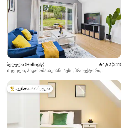
ბეღელი (Hellingly)
საშუალო შეფა
4,92 (241)
Ბეღელი, ჰიდრომასაჟიანი აუზი, პროექტორი,
სახანძრო ორმო, პიცის ღუმელი
სტუმართა რჩეული
სტუმართა რჩეული მოწინავე ვარიანტი