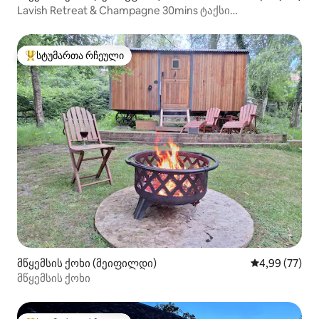
Lavish Retreat & Champagne 30mins ტაქსი
ლონდონიდან
სტუმართა რჩეული
სტუმართა რჩეული მოწინავე ვარიანტი
მწყემსის ქოხი (მეიფილდი)
საშუალო შეფა
4,99 (77)
მწყემსის ქოხი