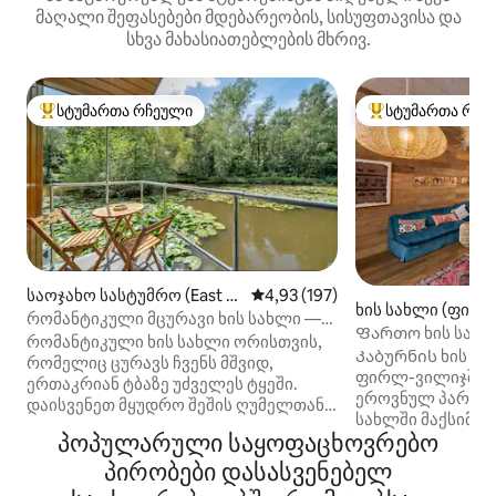
მაღალი შეფასებები მდებარეობის, სისუფთავისა და
სხვა მახასიათებლების მხრივ.
სტუმართა რჩეული
სტუმართა რჩე
სტუმართა რჩეული მოწინავე ვარიანტი
სტუმართა რჩეული
საოჯახო სასტუმრო (East H
საშუალო შეფასებაა 5‑დან 4,9
4,93 (197)
ხის სახლი (ფირ
oathly)
რომანტიკული მცურავი ხის სახლი —
Ფართო ხის სახ
„The Water Snug“
რომანტიკული ხის სახლი ორისთვის,
ულამაზეს ეროვნ
Კაბურნის ხის ს
რომელიც ცურავს ჩვენს მშვიდ,
ფირლ-ვილიჯში, 
ერთაკრიან ტბაზე უძველეს ტყეში.
ეროვნულ პარკში
დაისვენეთ მყუდრო შეშის ღუმელთან,
სახლში მაქსიმუმ
მოამზადეთ კერძები სრულად
პოპულარული საყოფაცხოვრებო
იძინებს. Მას აქ
აღჭურვილ სამზარეულოში და
ხიბლი, ხოლო ს
პირობები დასასვენებელ
გამოიღვიძეთ ტბის ჯადოსნური
თანამედროვე ინ
ხედებით ყველა ოთახიდან.