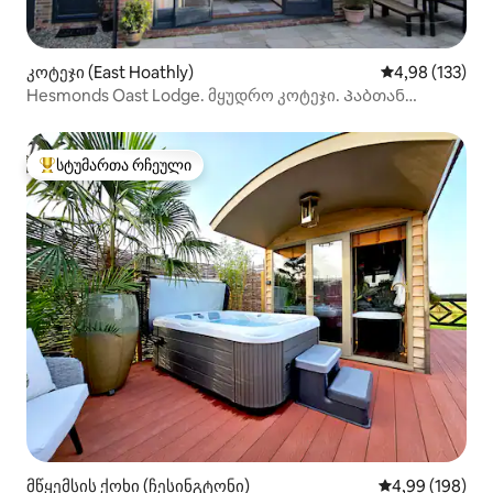
კოტეჯი (East Hoathly)
საშუალო შეფა
4,98 (133)
Hesmonds Oast Lodge. მყუდრო კოტეჯი. Პაბთან
ახლოს.
სტუმართა რჩეული
სტუმართა რჩეული მოწინავე ვარიანტი
მწყემსის ქოხი (ჩესინგტონი)
საშუალო შეფას
4,99 (198)