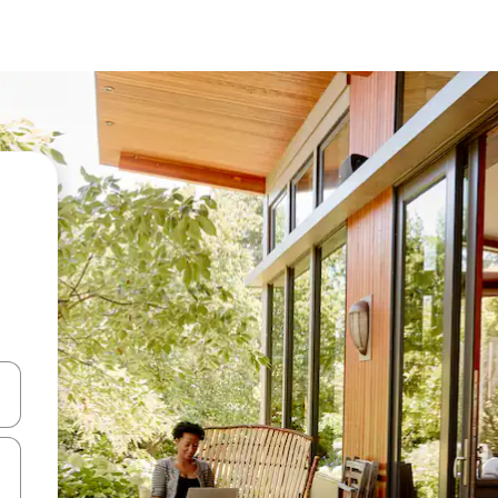
ციისთვის გამოიყენეთ კლავიშები ზემოთ/ქვემოთ მიმართული ისრებით 