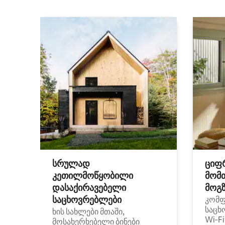
სრულად
ციფ
კეთილმოწყობილი
მომ
დასაქირავებელი
მოგზ
საცხოვრებლები
კომ
საცხ
ხის სახლები მთაში,
Wi‑F
მოსახერხებელი ბინები