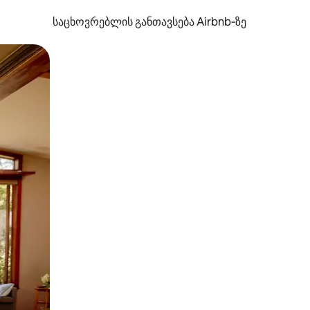
საცხოვრებლის განთავსება Airbnb‑ზე
ან შეხებისა თუ თითის გასმის ჟესტები.