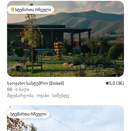
სტუმართა რჩეული
სტუმართა რჩეული მოწინავე ვარიანტი
საოჯახო სასტუმრო (Eniseli)
საშუალო შე
5,0 (36)
BB ‑ ს ბაღი
მდებარეობა
·
ოჯახი
·
სიზუსტე
სტუმართა რჩეული
სტუმართა რჩეული