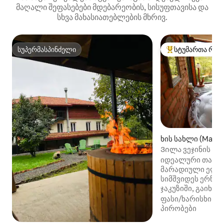
მაღალი შეფასებები მდებარეობის, სისუფთავისა და
სხვა მახასიათებლების მხრივ.
სუპერმასპინძელი
სტუმართა რჩე
სუპერმასპინძელი
სტუმართა რჩეული
ხის სახლი (Mamk
Ვილა ვეჯინის ხი
იდეალური თავშე
მარადიული ელეგ
სიმშვიდეს ერწყმ
ჯაკუზიში, გაიხალ
ბუხართან მოკალა
ფასი/ხარისხი
·
მ
ჩაივლის ეროვნუ
პირობები
თვალწარმტაც ხე