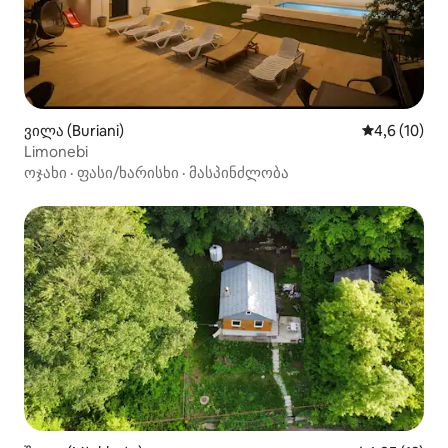
ვილა (Buriani)
საშუალო შე
4,6 (10)
Limonebi
ოჯახი
·
ფასი/ხარისხი
·
მასპინძლობა