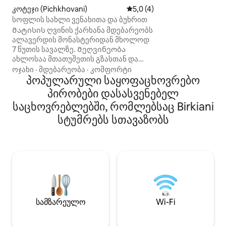
ბუნების ხმებზე, 
კოტეჯი (Pichkhovani)
საშუალო შეფასებაა 5‑დან 
5,0 (4)
ბილიკებით, რომ
სოფლის სახლი ვენახითა და ბუხრით
კართანვე იწყება,
Მატისის ღვინის ქარხანა მდებარეობს
დააგემოვნეთ ქა
ალავერდის მონასტერიდან მხოლოდ
მარნში. ეს მომხ
7 წუთის სავალზე. Მეღვინეობა
საცხოვრებელი, 
ახლოსაა მთათუშეთის გზასთან და
ლამაზი ხედები ი
პანკისის ხეობასთან, რომელიც
მათთვის, ვისაც ს
ოჯახი
·
მდებარეობა
·
კომფორტი
საოცარი ბუნებით გამოირჩევა და
პოპულარული საყოფაცხოვრებო
რომანტიკა და დ
მდიდარია კულტურითა და ეთნიკური
მოგონებები აინტ
პირობები დასასვენებელ
წარმომავლობით. დამატებითი
საცხოვრებლებში, რომლებსაც Birkiani
ღირებულების სანაცვლოდ
შეგიძლიათ ისეთი აქტივობები
სტუმრებს სთავაზობს
მოინახულოთ, როგორიცაა ღვინის
დამზადება, ჩაჩას გამოხდობა,
ტრადიციული ქართული კერძების
მომზადება ან სხვადასხვა ღვინის
მარნის აქტივობები. უბრალოდ,
ისიამოვნეთ სოფლის მშვიდი
გარემოთი, მოამზადეთ საკვები და
დაისვენეთ ქალაქის ხმაურისგან.
სამზარეულო
Wi-Fi