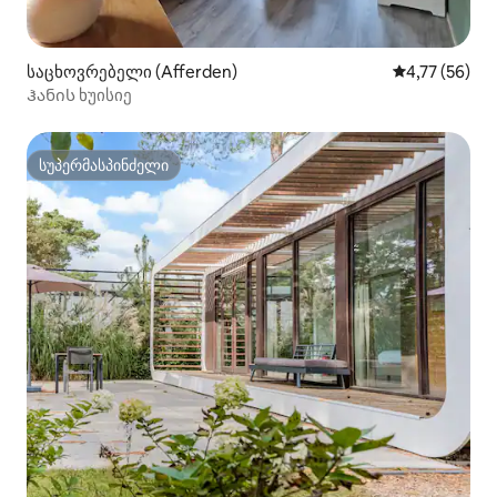
საცხოვრებელი (Afferden)
საშუალო შეფ
4,77 (56)
Ჰანის ხუისიე
სუპერმასპინძელი
სუპერმასპინძელი