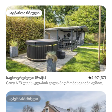
სასტუმროჰერტოგენბოშთან
სტუმართა რჩეული
სტუმართა რჩეული
საცხოვრებელი (Ewijk)
საშუალო შეფა
4,97 (37)
Cozy N°3 ლუქს-კლასის ვილა ჰიდრომასაჟიანი აუზით,
შეშის ღუმელით და კონდიციონერით
სუპერმასპინძელი
სუპერმასპინძელი