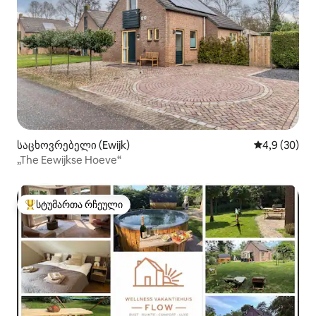
საცხოვრებელი (Ewijk)
საშუალო შეფ
4,9 (30)
„The Eewijkse Hoeve“
სტუმართა რჩეული
სტუმართა რჩეული მოწინავე ვარიანტი