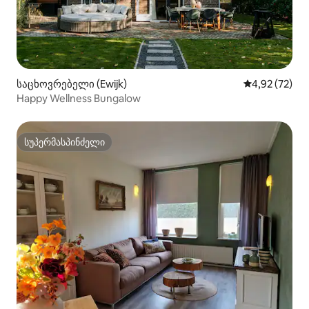
საცხოვრებელი (Ewijk)
საშუალო შეფ
4,92 (72)
Happy Wellness Bungalow
სუპერმასპინძელი
სუპერმასპინძელი