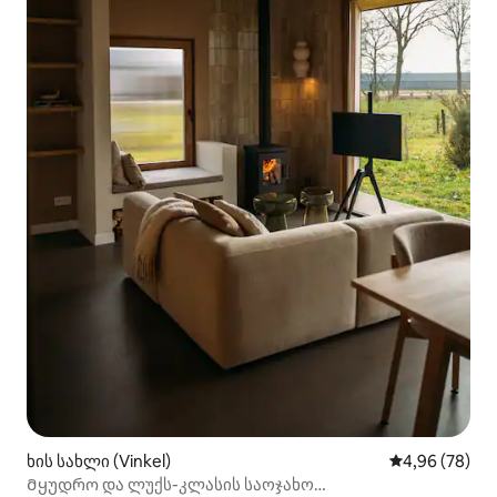
ხის სახლი (Vinkel)
საშუალო შეფა
4,96 (78)
Მყუდრო და ლუქს-კლასის საოჯახო