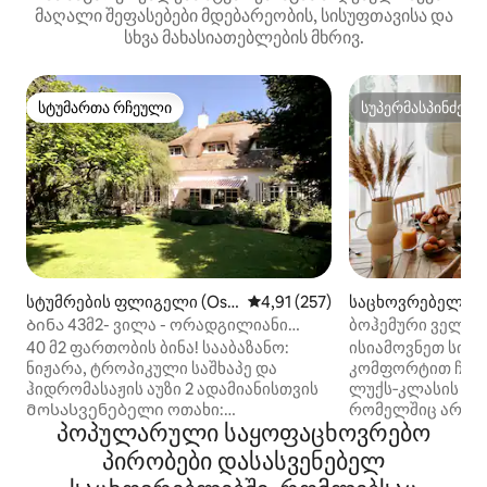
მაღალი შეფასებები მდებარეობის, სისუფთავისა და
სხვა მახასიათებლების მხრივ.
სტუმართა რჩეული
სუპერმასპინძელ
სტუმართა რჩეული
სუპერმასპინძელ
სტუმრების ფლიგელი (Os
საშუალო შეფასებაა 5‑დან 4,9
4,91 (257)
საცხოვრებელი (E
s)
Ბინა 43მ2- ვილა - ორადგილიანი
ბოჰემური ველნეს
ჯაკუზი - საუნა
აუზი და საუნა
40 მ2 ფართობის ბინა! სააბაზანო:
ისიამოვნეთ სიმშ
ნიჟარა, ტროპიკული საშხაპე და
კომფორტით ჩვენ
ჰიდრომასაჟის აუზი 2 ადამიანისთვის
ლუქს‑კლასის სა
Მოსასვენებელი ოთახი:
რომელშიც არის 
პოპულარული საყოფაცხოვრებო
კონდიციონერი, ზარმაცი
ჰიდრომასაჟის აუზ
(საძილე)დივანი 55-დუიმიანი სმარტ-
ეს ცალკემდგომი
პირობები დასასვენებელ
ტელევიზორით NLziet-ით, Netflix-ით
ტბისპირას, ბუნე