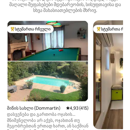
მაღალი შეფასებები მდებარეობის, სისუფთავისა და
სხვა მახასიათებლების მხრივ.
სტუმართა რჩეული
სტუმართა რჩე
სტუმართა რჩეული მოწინავე ვარიანტი
სტუმართა რჩეული
მიწის სახლი (Dommartin)
საშუალო შეფასებაა 5‑დან 4,9
4,93 (415)
დასვენება და გართობა ოჯახის
წევრებთან, მეგობრებთან ან
მნიშვნელობა არ აქვს, ოჯახთან თუ
პროფესიონალებთან ერთად.
მეგობრებთან ერთად ხართ, ან საქმიან