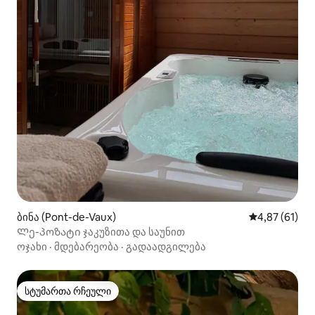
ბინა (Pont-de-Vaux)
საშუალო შეფ
4,87 (61)
Ლე-პოზატი ჯაკუზითა და საუნით
ოჯახი
·
მდებარეობა
·
გადაადგილება
სტუმართა რჩეული
სტუმართა რჩეული