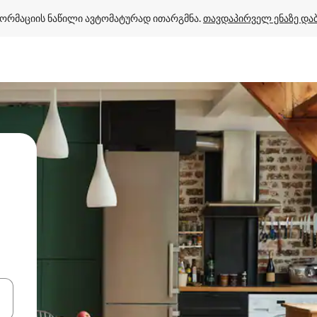
ორმაციის ნაწილი ავტომატურად ითარგმნა. 
თავდაპირველ ენაზე და
ციისთვის გამოიყენეთ კლავიშები ზემოთ/ქვემოთ მიმართული ისრებით 