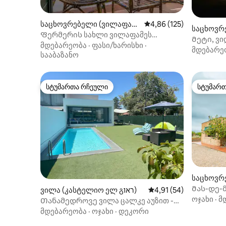
საცხოვრებელი (ვილაფამე
საშუალო შეფასებაა 5‑
4,86 (125)
საცხოვრე
სი)
Ფერმერის სახლი ვილაფამეს
e la Plana)
Მეტი, ვი
ცენტრში. „სახლი“
მდებარეობა
·
ფასი/ხარისხი
·
მდებარე
სააბაზანო
სტუმართა რჩეული
სტუმარ
სტუმართა რჩეული
სტუმარ
საცხოვრებ
Მას-დე-
ვილა (კასტელიო ელ გראו)
საშუალო შეფასებაა 5
4,91 (54)
ოჯახი
·
მ
Თანამედროვე ვილა ცალკე აუზით -
400 მ პლაჟამდე
მდებარეობა
·
ოჯახი
·
დეკორი