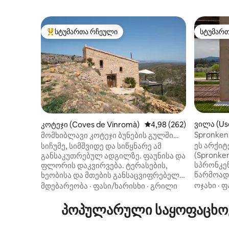
სტუმართა რჩეული
სტუმარ
სტუმართა რჩეული მოწინავე ვარიანტი
სტუმარ
ვილა (Us
კოტეჯი (Coves de Vinromà)
საშუალო შეფასებაა 5‑
4,98 (262)
SpronkenH
მომხიბლავი კოტეჯი ბუნების გულში
Pura Vida
ეს არქი
სიჩუმე, სიმშვიდე და სიწყნარე ამ
(Spronke
განსაკუთრებულ ადგილზე. ფაუნისა და
სპრონკენ
ფლორის დაკვირვება. ტერასების,
წარმოად
ხეობისა და მთების განსაცვიფრებელი
ხელოვნე
ხედები. Natura 2000‑ის დაცული
ოჯახი
·
ფ
მდებარეობა
·
ფასი/ხარისხი
·
გრილი
მდებარე
ტერიტორია… ჩაისუნთქეთ! სახლიდან
ბორცვები
400 მეტრში მდებარეობს პატარა
პოპულარული საყოფაცხოვ
კერძო მა
საერთო საცურაო აუზი. დაუვიწყარი
ზეთისხილ
სტუმრობა უნიკალურ და სრულად