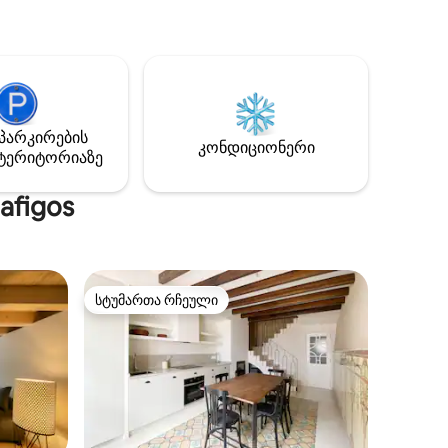
Decree 933/2021 ‑ ის თანახმად,
სტორიული
მოთხოვნილი იქნება მის მიერ
განსაზღვრული სავალდებულო
მონაცემები, მასპინძლის
და
ვალდებულებაა, მოითხოვოს იგივე და
დ
შეამოწმოს, სწორია თუ არა ისინი, თუ
შვიდი
სტუმრებისთვის დისკომფორტი
პარკირების
შეექმნება, შესაძლოა, არ დაჯავშნონ.
კონდიციონერი
ტერიტორიაზე
afigos
სტუმართა რჩეული
სტუმართა რჩეული