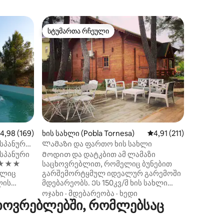
საცხოვრე
სტუმართა რჩეული
სტუმ
არიანტი
სტუმართა რჩეული
სტუმარ
Plana)
Მას-დელ-
Ფერმერ
რომელი
საცხოვ
კონფიდ
ღია ხედ
მდებარ
ზღვის ტ
იდეალურ
ახალგაზ
ილვა
დასვენე
აშუალო შეფასებაა 5‑დან 4,98, 169 მიმოხილვა
4,98 (169)
ხის სახლი (Pobla Tornesa)
საშუალო შეფასებაა 5
4,91 (211)
მოყვარუ
ბუნებას
სპანური
Ლამაზი და ფართო ხის სახლი
კონტაქტით. Ზამთარ
სპანური
Მოდით და დატკბით ამ ლამაზი
შეუდარე
. ★★★
საცხოვრებლით, რომელიც ბუნებით
Სიახლე:
ელიც
გარშემორტყმულ იდეალურ გარემოში
იქნება 
ლის
მდებარეობს. Ეს 150კვ/მ ხის სახლი
ველოსიპედებ
ს ხეებით,
მდებარეობს 1032 მეტრის სიმაღლის
ოჯახი
·
მდებარეობა
·
ხედი
სანკო...
ხოვრებლებში, რომლებსაც
. Მშვიდი
მიწის ნაკვეთზე ლა ‑ პობლა ‑
დაბრუნდ
სია-ლა-
ტორნესაში, კასტელონში. Სახლს
ის სოფლის
შესასვლელთან აქვს კამერა. Royal