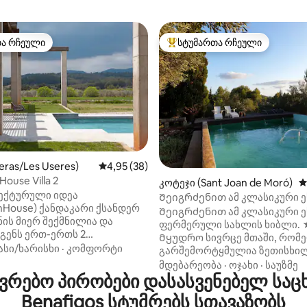
თა რჩეული
სტუმართა რჩეული
თა რჩეული
სტუმართა რჩეული მოწინავე ვ
eras/Les Useres)
საშუალო შეფასებაა 5‑დან 4,95, 38 მიმოხ
4,95 (38)
დან 4,98, 262 მიმოხილვა
ouse Villa 2
კოტეჯი (Sant Joan de Moró)
ს
ტექტურული იდეა
Შეიგრძენით ამ კლასიკური ე
nHouse) ქანდაკარი ქსანდერ
ფერმერული სახლის ხიბლი
Შეიგრძენით ამ კლასიკური ე
ის მიერ შექმნილია და
ფერმერული სახლის ხიბლი
გენს ერთ-ერთს 2
Მყუდრო სივრცე მთაში, რომ
ბის სახლიდან, რომელიც
ასი/ხარისხი
·
კომფორტი
გარშემორტყმულია ზეთისხი
ობს კასტელონის მდიდარი
ხეებით, კარობის ხეებით, ნუში
მდებარეობა
·
ოჯახი
·
საუზმე
ს შუაგზაში, 10 ჰექტარიან
რებო პირობები დასასვენებელ საც
ლიმონის ხეებით, კაქტუსებით
მალზე, ნუშისა და
გარემო მთების შუაგულში. Მა
Benafigos სტუმრებს სთავაზობს
ის ხეებით (ზღვისგან
პასი 25 000 მეტრის სიმაღლ