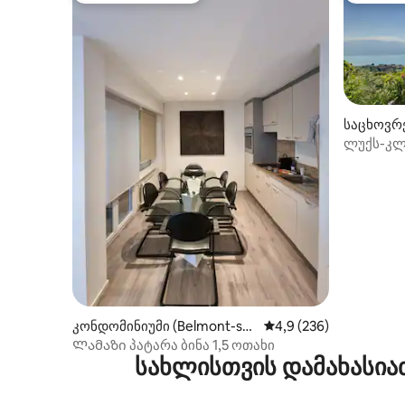
საცხოვრე
ლუქს-კლა
Lutry/La
კონდომინიუმი (Belmont-sur
საშუალო შეფასებაა 5
4,9 (236)
-Lausanne)
Ლამაზი პატარა ბინა 1,5 ოთახი
სახლისთვის დამახასია