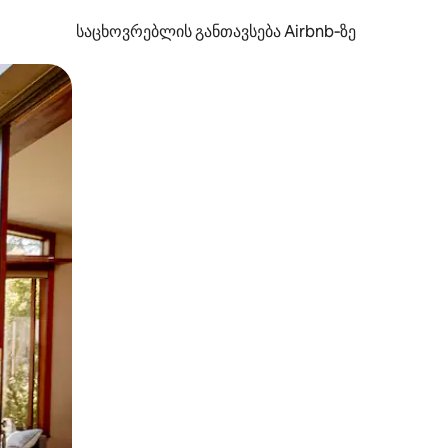
საცხოვრებლის განთავსება Airbnb‑ზე
ან შეხებისა თუ თითის გასმის ჟესტები.