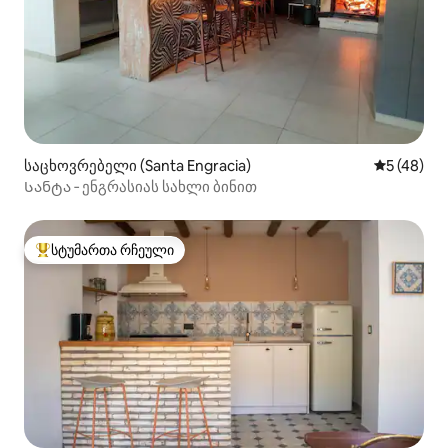
საცხოვრებელი (Santa Engracia)
საშუალო შ
5 (48)
Სანტა ‑ ენგრასიას სახლი ბინით
სტუმართა რჩეული
სტუმართა რჩეული მოწინავე ვარიანტი