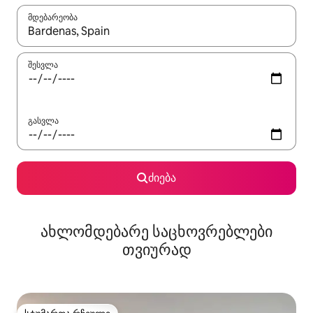
მდებარეობა
როცა შედეგები ხელმისაწვდომი გახდება, ნავიგაციისთვის გამ
შესვლა
გასვლა
ძიება
ახლომდებარე საცხოვრებლები
თვიურად