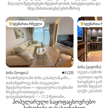
მაღალი შეფასებები მდებარეობის, სისუფთავისა და
სხვა მახასიათებლების მხრივ.
სტუმართა რჩეული
სტუმართა რჩე
სტუმართა რჩეული მოწინავე ვარიანტი
სტუმართა რჩეული
ბინა (ვიტოშა)
Ყველა სეზონის ბ
ბინა (სოფია)
საშუალო შეფასებაა 5‑დან
5 (23)
Კეთილი იყოს თქ
1‑საძინებლიანი ბინა კასაბლანკაში,
საოცნებო გარემ
Arena 8888‑ისა და აეროპორტის
თანამედროვე ბინა საუკეთესო
ძირში მდებარე 
მახლობლად | Wi‑Fi
მდებარეობით — იდეალურია საქმიანი
ლუქს-კლასის სა
მოგზაურობისთვის და
დასვენებას სთავ
დასვენებისთვის ✨ • 🚶‍♂️ 2‑წუთიანი
დახვეწილობა და
პოპულარული საყოფაცხოვრებო
სავალზე სოფიის ტექნოლოგიურ
მდებარეობს Ring 
პარკამდე • 🚌 10‑ზე მეტი ავტობუსის