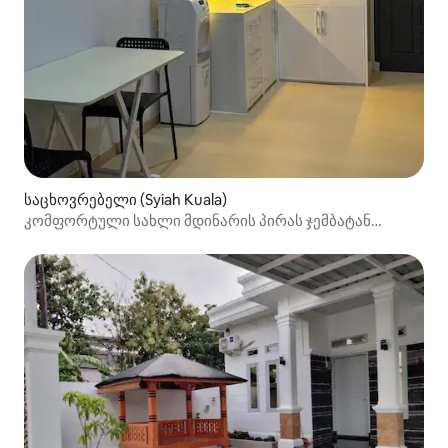
საცხოვრებელი (Syiah Kuala)
კომფორტული სახლი მდინარის პირას ჯემბატან
კრუენგ კუტში