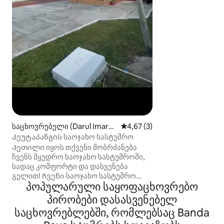
jatoe მეჩეთიდან 
ყავახანიდან 20 
ალფამარტიდან 
მაღაზიიდან) 400
ტრანსკუტარაჯა-
მეტრში. სუზუია 
masjid raya baitu
ulee lheu საზღვ
(ბორანიდან საბან
სულთან ისკანდა
აეროპორტიდან 7 
გაერთიანებული 
10 კმ-ში
საცხოვრებელი (Darul Imara
საშუალო შეფასებაა 5‑დან 4,
4,67 (3)
h)
Კეუტაპანგის საოჯახო სასტუმრო
Კეთილი იყოს თქვენი მობრძანება
ჩვენს მყუდრო საოჯახო სასტუმროში,
სადაც კომფორტი და დასვენება
გელით! Ჩვენი საოჯახო სასტუმრო
პოპულარული საყოფაცხოვრებო
გთავაზობთ: - საკმარისი საპარკინგე
ადგილი 5-7 ავტომობილი თქვენი
პირობები დასასვენებელ
კომფორტისთვის - 3 ფართო ოთახი,
საცხოვრებლებში, რომლებსაც Banda
ჩვეულებრივი ორი პაქსი/ოთახი
სააბაზანოთი თქვენი