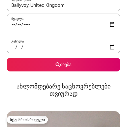
როცა შედეგები ხელმისაწვდომი გახდება, ნავიგაციისთვის გამ
შესვლა
გასვლა
ძიება
ახლომდებარე საცხოვრებლები
თვიურად
სტუმართა რჩეული
სტუმართა რჩეული