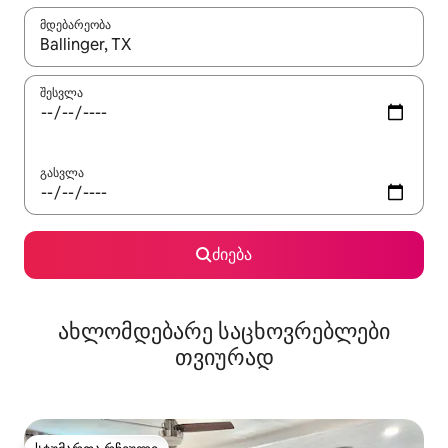
მდებარეობა
როცა შედეგები ხელმისაწვდომი გახდება, ნავიგაციისთვის გამ
შესვლა
გასვლა
ძიება
ახლომდებარე საცხოვრებლები
თვიურად