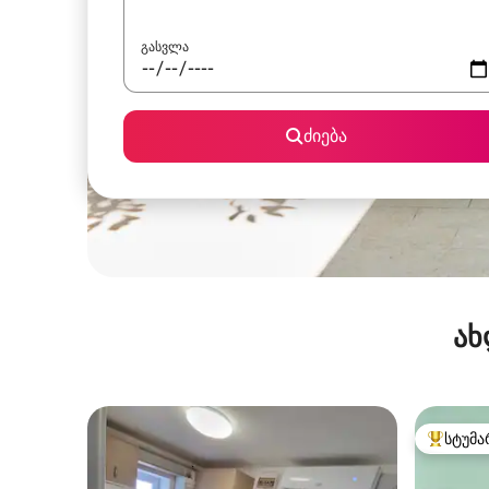
გასვლა
ძიება
ახ
სტუმა
სტუმართ