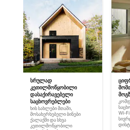
სრულად
ციფ
კეთილმოწყობილი
მომ
დასაქირავებელი
მოგზ
საცხოვრებლები
კომ
საცხ
ხის სახლები მთაში,
Wi‑F
მოსახერხებელი ბინები
სივრ
ქალაქში და სხვა
დისტ
კეთილმოწყობილი