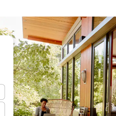
ციისთვის გამოიყენეთ კლავიშები ზემოთ/ქვემოთ მიმართული ისრებით 