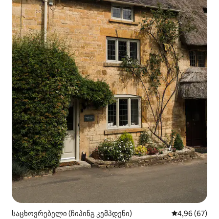
საცხოვრებელი (ჩიპინგ კემპდენი)
საშუალო შეფა
4,96 (67)