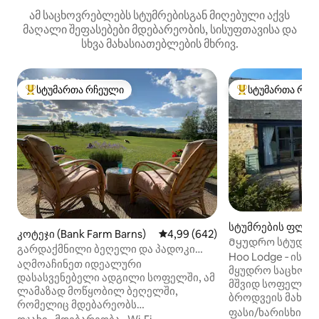
ამ საცხოვრებლებს სტუმრებისგან მიღებული აქვს
მაღალი შეფასებები მდებარეობის, სისუფთავისა და
სხვა მახასიათებლების მხრივ.
სტუმართა რჩეული
სტუმართა რჩე
სტუმართა რჩეული მოწინავე ვარიანტი
სტუმართა რჩეული
სტუმრების ფლიგ
კოტეჯი (Bank Farm Barns)
საშუალო შეფასებაა 5‑დან 4,99
4,99 (642)
adway)
Მყუდრო სტუდიო 
გარდაქმნილი ბეღელი და პადოკი
ჟურნალის ქურაა
Hoo Lodge ‑ ის 
ძაღლებისთვის
აღმოაჩინეთ იდეალური
მყუდრო საცხოვ
დასასვენებელი ადგილი სოფელში, ამ
მშვიდ სოფელ ლა
ლამაზად მოწყობილ ბეღელში,
ბროდვეის მახლ
რომელიც მდებარეობს
ფრანგული კარები
ფასი/ხარისხი
·
ო
განსაკუთრებული ბუნებრივი