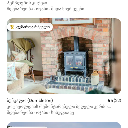
Კემპდენის კოტეჯი
მდებარეობა
·
ოჯახი
·
შიდა სივრცეები
სტუმართა რჩეული
სტუმართა რჩეული მოწინავე ვარიანტი
ბუნგალო (Dumbleton)
საშუალო შ
5 (22)
კოტსვოლდსის რემონტირებული ბეღელი კერძო
ბაღით
მდებარეობა
·
ოჯახი
·
სისუფთავე