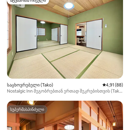
სტუმართა რჩეული
სტუმართა რჩეული
საცხოვრებელი (Tako)
საშუალო შეფ
4,91 (88)
Nostalgic Inn მეგობრებთან ერთად შეკრებისთვის (Tako
no Koya)!! [მაქსიმუმ 7 ადამიანი, მთლიანი შენობა,
ბარბექიუ, უფასო პარკირების ადგილი ტერიტორიაზე]
სუპერმასპინძელი
სუპერმასპინძელი