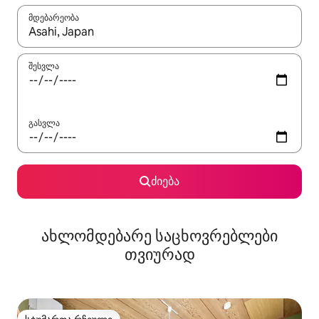
მდებარეობა
როცა შედეგები ხელმისაწვდომი გახდება, ნავიგაციისთვის გამ
შესვლა
გასვლა
ძიება
ახლომდებარე საცხოვრებლები
თვიურად