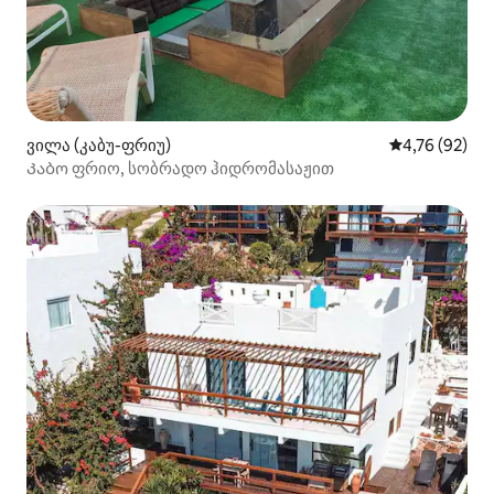
ვილა (კაბუ-ფრიუ)
საშუალო შეფ
4,76 (92)
Კაბო ფრიო, სობრადო ჰიდრომასაჟით