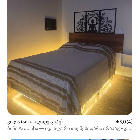
ვილა (არაიალ-დუ-კაბუ)
საშუალო შ
5,0 (4)
ბინა Arubinha — იდეალური თავშესაფარი არაიალ-დუ-
კაბოში