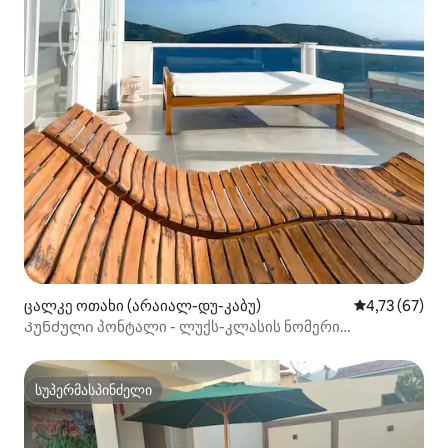
ცალკე ოთახი (არაიალ-დუ-კაბუ)
საშუალო შეფ
4,73 (67)
Კუნძული პონტალი - ლუქს-კლასის ნომერი
ჰიდრომასაჟიანი ოკეანის ხედით
სუპერმასპინძელი
სუპერმასპინძელი