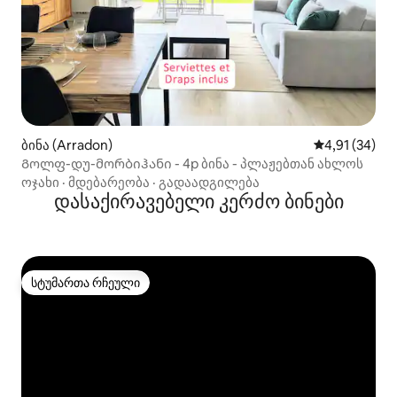
ბინა (Arradon)
საშუალო შეფ
4,91 (34)
Გოლფ-დუ-მორბიჰანი - 4p ბინა - პლაჟებთან ახლოს
ოჯახი
·
მდებარეობა
·
გადაადგილება
დასაქირავებელი კერძო ბინები
სტუმართა რჩეული
სტუმართა რჩეული