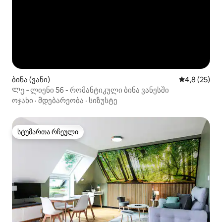
ბინა (ვანი)
საშუალო შე
4,8 (25)
Ლე ‑ ლიენი 56 - რომანტიკული ბინა ვანესში
ოჯახი
·
მდებარეობა
·
სიზუსტე
სტუმართა რჩეული
სტუმართა რჩეული