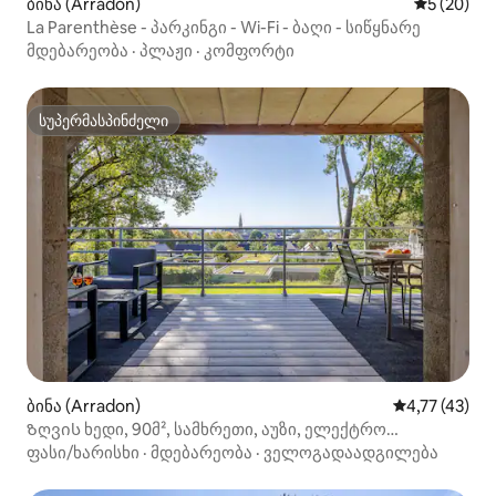
ბინა (Arradon)
საშუალო შ
5 (20)
La Parenthèse - პარკინგი - Wi-Fi - ბაღი - სიწყნარე
მდებარეობა
·
პლაჟი
·
კომფორტი
სუპერმასპინძელი
სუპერმასპინძელი
ბინა (Arradon)
საშუალო შეფ
4,77 (43)
Ზღვის ხედი, 90მ², სამხრეთი, აუზი, ელექტრო
ველოსიპედი
ფასი/ხარისხი
·
მდებარეობა
·
ველოგადაადგილება