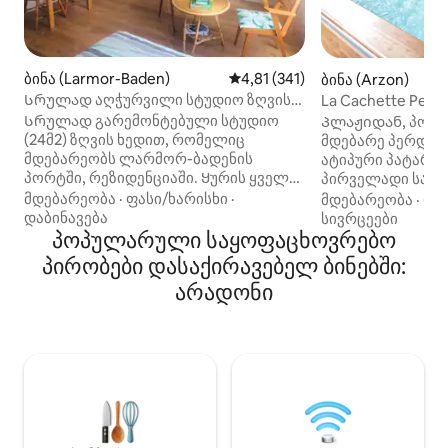
ბინა (Larmor-Baden)
საშუალო შეფასებაა 5‑დან 4,8
4,81 (341)
ბინა (Arzon)
Სრულად აღჭურვილი სტუდიო ზღვის
La Cachette Perd
ხედით
Bikes*
Სრულად გარემონტებული სტუდიო
Პლაჟიდან, პორტ
(24მ2) ზღვის ხედით, რომელიც
მდებარე პერდიუს
მდებარეობს ლარმორ-ბადენის
ატიპური პატარა 
პორტში, რეზიდენციაში. Ყურის ყველა
პირველადი საჭი
მაღაზიასთან და კუნძულთან ახლოს.
წყვილის სტატუს
მდებარეობა
·
ფასი/ხარისხი
·
მდებარეობა
·
ფა
Ცალკე და ადგილობრივი
Მინი ჰამამი საშხ
დაბინავება
სივრცეები
ავტოსადგომი ველოსიპედით.
პოპულარული საყოფაცხოვრებო
აბაზანა (რომელ
Იდეალურია შაბათ-კვირისთვის ან
სკანდინავიურ აბა
პირობები დასაქირავებელ ბინებში:
დასასვენებლად ან/და სპორტული
სახლის კინოთეატ
არადონი
კვირეულისთვის! Nombreuses activités
ზაფხულსა და ზა
possibles. გარემონტებული სტუდია
სტუმრობისთვის 
ზღვის ხედით რეზიდენციაში ხასიათი.
უფასოდ ვასესხებ
Ახლოს ყველა მაღაზიები, პლაჟები,
იღებენ სესხს. ⚠
harbor, Ile de Gavrinis, Ile de Berder და
არის რეკომენდე
Ile aux Moines. 20min მანქანით ქალაქ
უფროსი ასაკის ა
Vannes. დახურული ავტოსადგომი.
ჩვილებისთვის.