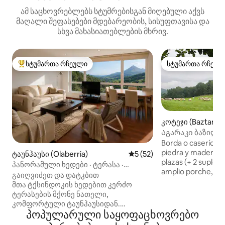
ამ საცხოვრებლებს სტუმრებისგან მიღებული აქვს
მაღალი შეფასებები მდებარეობის, სისუფთავისა და
სხვა მახასიათებლების მხრივ.
სტუმართა რჩეული
სტუმართა რჩეულ
სტუმართა რჩეული მოწინავე ვარიანტი
სტუმართა რჩეულ
კოტეჯი (Baztan)
Აგარაკი ბაზილაში
Borda o caserío tr
piedra y madera, r
ტაუნჰაუსი (Olaberria)
საშუალო შეფასებაა 5‑დან
5 (52)
plazas (+ 2 supleto
პანორამული ხედები · ტერასა ·
amplio porche, ja
სან‑სებასტიანთან ახლოს
გაიღვიძეთ და დატკბით
privado. Localizad
მთა ტქსინდოკის ხედებით კერძო
rodeado de bosque
ტერასების მქონე ნათელი,
castaños. Entorno r
კომფორტული ტაუნჰაუსიდან.
tranquilidad. Ideal
პოპულარული საყოფაცხოვრებო
სან‑სებასტიანიდან სულ რაღაც
senderismo. A pie 
35 წუთის სავალზე მდებარე ეს ადგილი