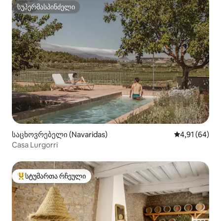
სუპერმასპინძელი
სუპერმასპინძელი
საცხოვრებელი (Navaridas)
საშუალო შეფ
4,91 (64)
Casa Lurgorri
სტუმართა რჩეული
სტუმართა რჩეული მოწინავე ვარიანტი