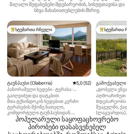
მაღალი შეფასებები მდებარეობის, სისუფთავისა და
სხვა მახასიათებლების მხრივ.
სტუმართა რჩეული
სტუმართა რჩე
სტუმართა რჩეული მოწინავე ვარიანტი
სტუმართა რჩეული
ტაუნჰაუსი (Olaberria)
საშუალო შეფასებაა 5‑დან 5
5,0 (52)
გამოქვაბული (Ar
პანორამული ხედები · ტერასა ·
„დობელა ენეა“ 
სან‑სებასტიანთან ახლოს
გაიღვიძეთ და დატკბით
Აღმოაჩინეთ „დო
მთა ტქსინდოკის ხედებით კერძო
Მდებარეობს რი
ტერასების მქონე ნათელი,
შუაგულში, ქალა
კომფორტული ტაუნჰაუსიდან.
(ლაგუარდია), მ
პოპულარული საყოფაცხოვრებო
სან‑სებასტიანიდან სულ რაღაც
ენეა“, უნიკალურ
35 წუთის სავალზე მდებარე ეს ადგილი
ადგილი 400 წელზ
პირობები დასასვენებელ
იდეალურია ბუნების, დასვენების,
ისტორიით. Ლაგ