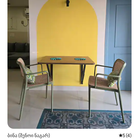
ბინა (შენოი ნაგარ)
საშუალო 
5 (4)