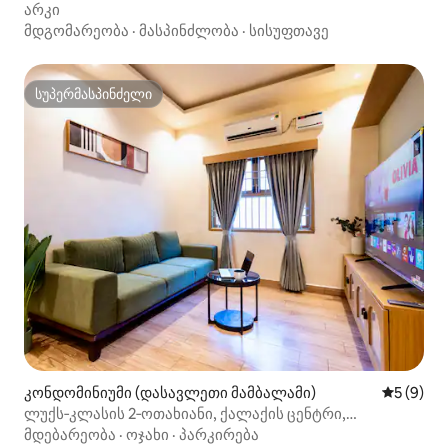
არკი
მდგომარეობა
·
მასპინძლობა
·
სისუფთავე
სუპერმასპინძელი
სუპერმასპინძელი
კონდომინიუმი (დასავლეთი მამბალამი)
საშუალო 
5 (9)
ლუქს‑კლასის 2‑ოთახიანი, ქალაქის ცენტრი,
ღირსშესანიშნაობებთან ახლოს, ახალი ბინა
მდებარეობა
·
ოჯახი
·
პარკირება