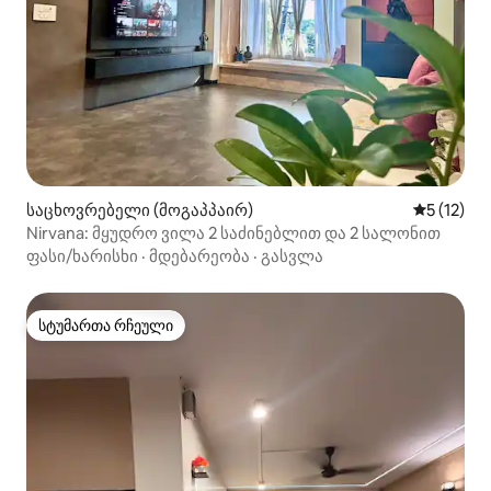
საცხოვრებელი (მოგაპპაირ)
საშუალო 
5 (12)
Nirvana: მყუდრო ვილა 2 საძინებლით და 2 სალონით
ფასი/ხარისხი
·
მდებარეობა
·
გასვლა
სტუმართა რჩეული
სტუმართა რჩეული