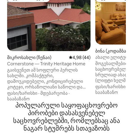
სტუმართა რჩეული
სტუმართა რჩეულ
ბინა (კოდამბაკკა
ახალი ელიტური 
მიკროსახლი (ჩენაი)
საშუალო შეფასებაა 5‑დან 4,
4,98 (44)
(ვადაპალანი)
მოგესალმებით კ
Cornerstone — Trinity Heritage Home
საცხოვრებელში 
გაისვენეთ ამ სოფლური პერლის
სრულიად ახალი 
სახლში. კომპაქტური,
(ლიფტი ხელმისა
დამოუკიდებელი, კონდიცირებული
პროექტორითა და
ფასი/ხარისხი
·
მ
კოტეჯი, ორსაწოლიანი საწოლი და
3 საძინებელი სა
სააბაზანო
მინი‑სამზარეულო.
ფასი/ხარისხი
·
მდებარეობა
·
სააბაზანოებით,
კონფიდენციალურობა, რადგან
სააბაზანო
დიზაინით, რომ ს
მთავარ სახლთან არ არის
პოპულარული საყოფაცხოვრებო
შთაბეჭდილება დარჩეს სა
დაკავშირებული. პირველ სართულზე,
პირობები დასასვენებელ
სადაც არის ყვე
სახლის კუთხეში მოთავსებული
საცხოვრებლებში, რომლებსაც ანა
გეიზერი ყველა სააბ
სივრცე მყუდრო გარემოს ქმნის.
უწყვეტი წყარო გ
აეროპორტი — 15 წუთი L&T-200 მეტრი
ნაგარ სტუმრებს სთავაზობს
ვენტილატორებისთვის.
DLF IT‑პარკამდე და ჩენაის სავაჭრო