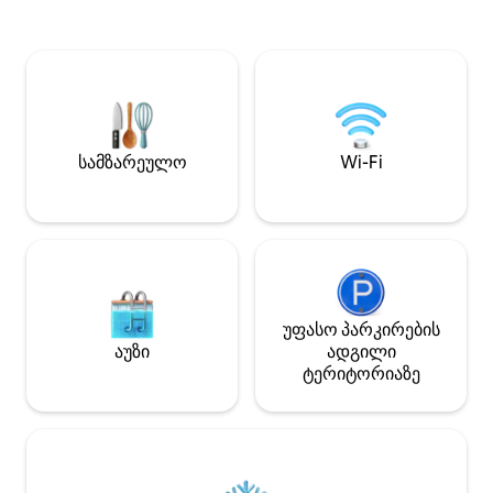
სავალზეა AVM stu
ცენტრამდე 15‑წუთიანი სავალია
Vijaya Forum Mall. 5-10 წუთის სავალზეა
ფეხით. MIOT — 1 კმ‑ის სავალზე,
კავერის, სიმსისა
Olympia — 3 კმ‑ის სავალზე, 4 კმ‑შია
საავადმყოფოები. მეტროსადგურამ
სკოლა „ომეგა“, უფასო პარკირება
1 კმ დახურული ავტოსადგომი
ტერიტორიაზე მოწევა ოთახის გარეთ..
შეეფერება ოჯახ
გარე სტუმრები არ დაიშვებიან..
სტუმრობებს.
(ამჟამად ჩვენი სახლის უკან მსუბუქი
სამზარეულო
Wi-Fi
სამშენებლო სამუშაოები
მიმდინარეობს.)
უფასო პარკირების
აუზი
ადგილი
ტერიტორიაზე