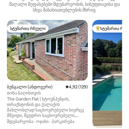
მაღალი შეფასებები მდებარეობის, სისუფთავისა და
სხვა მახასიათებლების მხრივ.
სტუმართა რჩეული
სტუმართა რჩე
სტუმართა რჩეული
სტუმართა რჩეული
ბუნგალო (ანდოვერი)
საშუალო შეფასებაა 5‑დან 4,9
4,92 (129)
Ბინა ბაღისთვის
The Garden Flat | სტოუნჰენჯის,
თრაქსტონის და ქალაქის
მახლობლად საცხოვრებელი სივრცე
მშვიდი, მყუდრო საცხოვრებელი,
რომელიც მდებარეობს მშვიდ
მდებარეობა
·
ოჯახი
·
პარკირება
საცხოვრებელ ქუჩაზე, ანდოვერის