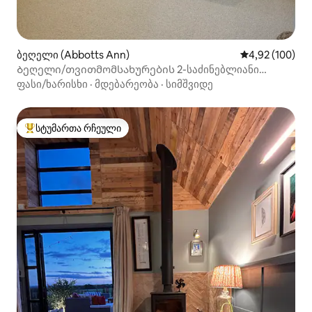
ბეღელი (Abbotts Ann)
საშუალო შეფა
4,92 (100)
Ბეღელი/თვითმომსახურების 2-საძინებლიანი
დანართი Abbotts Ann-ში
ფასი/ხარისხი
·
მდებარეობა
·
სიმშვიდე
სტუმართა რჩეული
სტუმართა რჩეული მოწინავე ვარიანტი