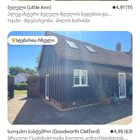
ბეღელი (Little Ann)
საშუალო შეფ
4,91 (11)
Ელეგანტური ბეღელი მდელოს ხედებით და
ბრუკსაიდ-გარდენი
ოჯახი
·
მდებარეობა
·
ძილის ხარისხი
სტუმართა რჩეული
სტუმართა რჩეული მოწინავე ვარიანტი
საოჯახო სასტუმრო (Goodworth Clatford)
საშუალო შეფა
4,95 (63)
Ვრცელი 1 საძინებლიანი ბეღელი კონვერსიისთვის,