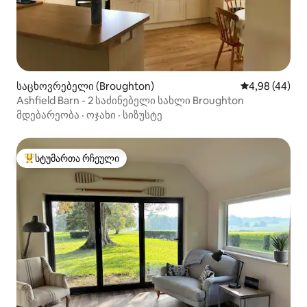
საცხოვრებელი (Broughton)
საშუალო შეფა
4,98 (44)
Ashfield Barn - 2 საძინებელი სახლი Broughton
მდებარეობა
·
ოჯახი
·
სიზუსტე
სტუმართა რჩეული
სტუმართა რჩეული მოწინავე ვარიანტი