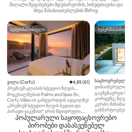
მაღალი შეფასებები მდებარეობის, სისუფთავისა და
სხვა მახასიათებლების მხრივ.
სუპერმასპინძელი
სუპერმასპინძელ
სუპერმასპინძელი
სუპერმასპინძელ
საცხოვრებელი (A
ვილა (Corfu)
საშუალო შეფასებაა 5‑დან 4,
4,85 (61)
heos)
დიზაინერული კე
პრემიუმ‑კლასის სტუდიო ზღვის
ზოლზე, პლაჟისკ
გაემგზავრეთ სა
ხედით და პირადი ჰიდრომასაჟიანი
მოგესალმებით Palms and Spas‑ში,
ბილიკით
კორფუზე, ზღვის
აუზით
Corfu Villas‑ის განტვირთვის ადგილზე!
კერძო მინიმალი
„პრემიუმ‑სტუდიო ზღვის ხედით და
განმარტოებული 
პირადი ჯაკუზით“ არის მდიდრული,
ადგილი სრული
პოპულარული საყოფაცხოვრებო
ხელმისაწვდომი პრემიუმ‑სტუდიო
კონფიდენციალურ
მაქსიმუმ 2 სტუმრისთვის, რომელსაც
პირობები დასასვენებელ
ჩასვლის განსაც
აქვს 18 კვ. მეტრი შიდა სივრცე და