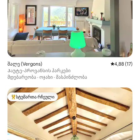
შალე (Vergons)
საშუალო შეფ
4,88 (17)
Ჰაუტე-პროვანსის პარკები
მდებარეობა
·
ოჯახი
·
მასპინძლობა
სტუმართა რჩეული
სტუმართა რჩეული მოწინავე ვარიანტი