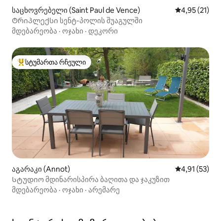
საცხოვრებელი (Saint Paul de Vence)
საშუალო შეფ
4,95 (21)
Ტრიპლექსი სენტ-პოლის შუაგულში
მდებარეობა
·
ოჯახი
·
დეკორი
სტუმართა რჩეული
სტუმართა რჩეული მოწინავე ვარიანტი
აგარაკი (Annot)
საშუალო შეფ
4,91 (53)
Სტუდიო მდინარისპირა ბაღითა და ჯაკუზით
მდებარეობა
·
ოჯახი
·
არემარე