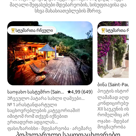
მაღალი შეფასებები მდებარეობის, სისუფთავისა და
სხვა მახასიათებლების მხრივ.
სტუმართა რჩეული
სტუმართა რჩე
სტუმართა რჩეული მოწინავე ვარიანტი
სტუმართა რჩეული
ბინა (Saint-Paul-
პოეტის ისტორიულ
საოჯახო სასტუმრო (Saint-
საშუალო შეფასებაა 5‑დან 4,99
4,99 (649)
პრევერის სახლი
ლამაზად აღდგე
Martin-du-Var)
Უჩვეულო პატარა სახლი ღამეები
კონდიცირებული, 1
ჯაკუზით
№ 1 არასტანდარტული
XII საუკუნის ისტ
საცხოვრებლების კატეგორიაში!!
რომელშიც არის ვ
იმიტომ რომ თქვენ იქნებით
და ჟასმინით და
ოჯახი
·
მდებარეო
ერთადერთ ადგილას
რომლიდანაც ზღვ
მოგზაურობა
პროვანს‑კოტ‑დ'აზურის რეგიონში,
ფასი/ხარისხი
·
მდებარეობა
·
არემარე
ის მდებარეობს შუ
სადაც 500 მეტრის რადიუსში არავინ
პოპულარული საყოფაცხოვრებო