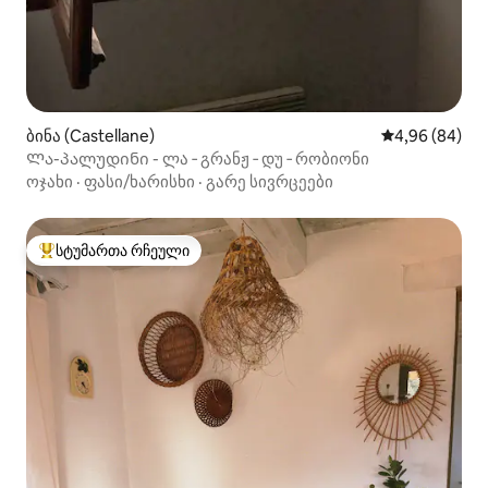
ბინა (Castellane)
საშუალო შეფა
4,96 (84)
Ლა-პალუდინი - ლა ‑ გრანჟ ‑ დუ ‑ რობიონი
ოჯახი
·
ფასი/ხარისხი
·
გარე სივრცეები
სტუმართა რჩეული
სტუმართა რჩეული მოწინავე ვარიანტი