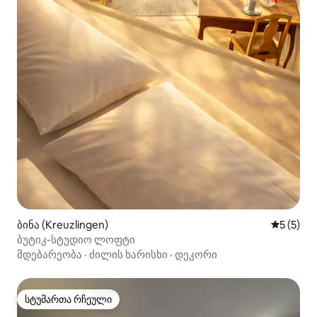
ბინა (Kreuzlingen)
საშუალო 
5 (5)
ბუტიკ-სტუდიო ლოფტი
მდებარეობა
·
ძილის ხარისხი
·
დეკორი
სტუმართა რჩეული
სტუმართა რჩეული