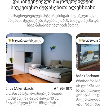
დასასვენებელი საცხოვრებლები
საუკეთესო შეფასებით: ალენსბახი
ამ საცხოვრებლებს სტუმრებისგან მიღებული აქვს
მაღალი შეფასებები მდებარეობის, სისუფთავისა და
სხვა მახასიათებლების მხრივ.
სტუმართა რჩეული
სტუმართა რჩე
სტუმართა რჩეული მოწინავე ვარიანტი
სტუმართა რჩეული
ბინა (Bodman-Lu
n)
Ტბისპირა სამოთ
Ეს ლამაზი ახალი 
ბინა (Allensbach)
საშუალო შეფასებაა 5‑დან 4,9
4,95 (187)
საცხოვრებელი სი
ოთახი მარტო მოგზაურებისთვის
კონსტანსის ტბის
ალენსბახში!
კონსტანცის ტბა და პარკი 10 წთ,
მოყვარულისთვი
მატარებელი 12 წთ, შმიდერის
მოლაშქრეებისთვ
ფასი/ხარისხი
·
მ