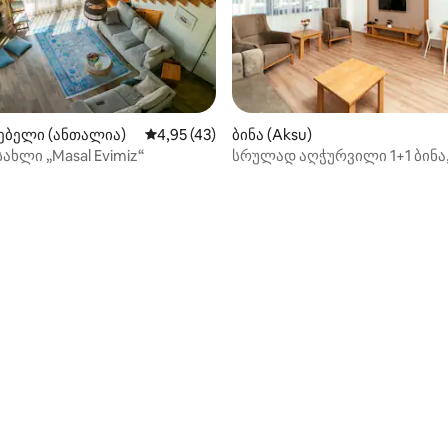
ებელი (ანთალია)
საშუალო შეფასებაა 5‑დან 4,95, 43 მიმო
4,95 (43)
ბინა (Aksu)
ახლი „Masal Evimiz“
სრულად აღჭურვილი 1+1 ბინა
ზღვასთან ახლოს, კუნდუში
‑დან 4,92, 92 მიმოხილვა