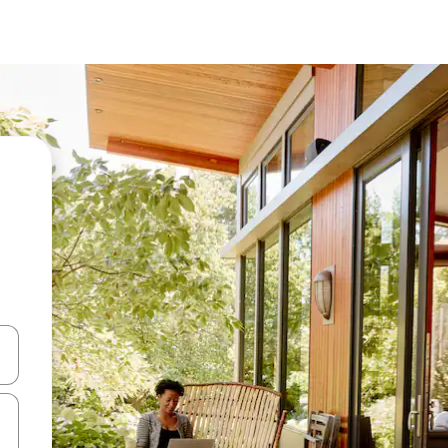
ციისთვის გამოიყენეთ კლავიშები ზემოთ/ქვემოთ მიმართული ისრებით 