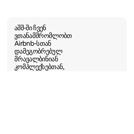
აშშ‑ში ჩვენ ვთანამშრომლობთ Airbnb‑
აშშ‑ში ჩვენ
ვთანამშრომლობთ
Airbnb‑სთან
დამეგობრებულ
მრავალბინიან
კომპლექსებთან,
Airbnb‑ს მეშვეობით
სტუმრებისთვის
საცხოვრებლის
შეთავაზება რომ
გაგიმარტივოთ.
Sentral Apartments
დენვერი, კოლორადო