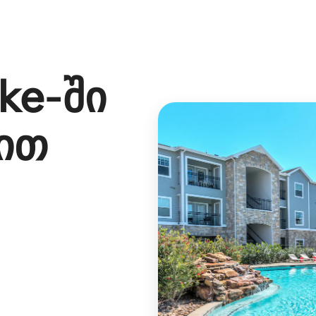
ke
‑ში
ით