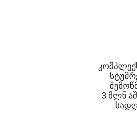
კომპლექს
სტუმრ
შემოწ
3 მლნ ა
სადღ