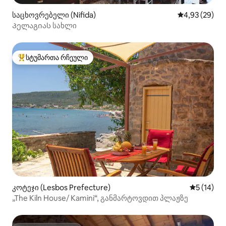
საცხოვრებელი (Nifida)
საშუალო შეფა
4,93 (29)
Პელაგიას სახლი
სტუმართა რჩეული
სტუმართა რჩეული მოწინავე ვარიანტი
კოტეჯი (Lesbos Prefecture)
საშუალო შ
5 (14)
„The Kiln House/ Kamini“, განმარტოვდით პლაჟზე