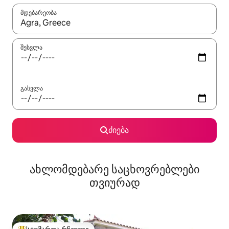
მდებარეობა
როცა შედეგები ხელმისაწვდომი გახდება, ნავიგაციისთვის გამ
შესვლა
გასვლა
ძიება
ახლომდებარე საცხოვრებლები
თვიურად