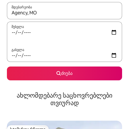
მდებარეობა
როცა შედეგები ხელმისაწვდომი გახდება, ნავიგაციისთვის გამ
შესვლა
გასვლა
ძიება
ახლომდებარე საცხოვრებლები
თვიურად