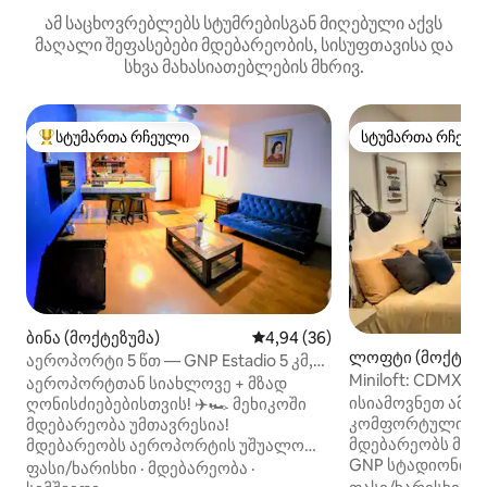
ამ საცხოვრებლებს სტუმრებისგან მიღებული აქვს
მაღალი შეფასებები მდებარეობის, სისუფთავისა და
სხვა მახასიათებლების მხრივ.
სტუმართა რჩეული
სტუმართა რჩეულ
სტუმართა რჩეული მოწინავე ვარიანტი
სტუმართა რჩეულ
ბინა (მოქტეზუმა)
საშუალო შეფასებაა 5‑დან 4,
4,94 (36)
ლოფტი (მოქტეზუ
აეროპორტი 5 წთ — GNP Estadio 5 კმ,
Miniloft: CDMX-
KING‑SIZE ზომის საწოლი
აეროპორტთან სიახლოვე + მზად
სტადიონი, TAPO.
ისიამოვნეთ ამ 
ღონისძიებებისთვის! ✈️🏎️ მეხიკოში
კომფორტული ლ
მდებარეობა უმთავრესია!
მდებარეობს მეხ
მდებარეობს აეროპორტის უშუალო
GNP სტადიონიდ
სიახლოვეში (5 წუთშია T1‑მდე) და
ფასი/ხარისხი
·
მდებარეობა
·
სპორტის სასახლ
ქალაქის ყველაზე მასშტაბური