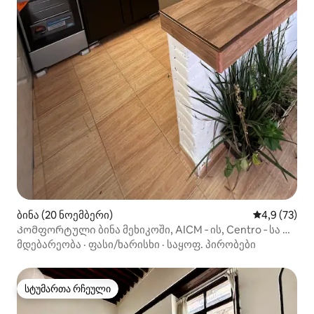
ბინა (20 ნოემბერი)
საშუალო შე
4,9 (73)
Კომფორტული ბინა მეხიკოში, AICM ‑ ის, Centro ‑ სა და
GNP ‑ ს ფორუმებს შორის
მდებარეობა
·
ფასი/ხარისხი
·
საყოფ. პირობები
სტუმართა რჩეული
სტუმართა რჩეული