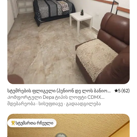
სტუმრების ფლიგელი (პენიონ დე ლოს ბანიოს
საშუალო შ
5 (62)
ი)
Კომფორტული Depa ტიპის ლოფტი CDMX
აეროპორტიდან
მდებარეობა
·
სისუფთავე
·
გადაადგილება
სტუმართა რჩეული
სტუმართა რჩეული მოწინავე ვარიანტი