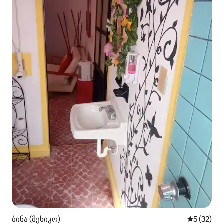
ბინა (მეხიკო)
საშუალო შ
5 (32)